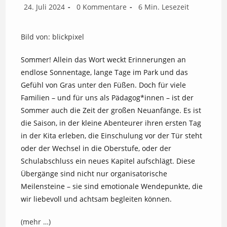
Beitrag
Beitrags-
Lesedauer:
24. Juli 2024
0 Kommentare
6 Min. Lesezeit
veröffentlicht:
Kommentare:
Bild von: blickpixel
Sommer! Allein das Wort weckt Erinnerungen an
endlose Sonnentage, lange Tage im Park und das
Gefühl von Gras unter den Füßen. Doch für viele
Familien – und für uns als Pädagog*innen – ist der
Sommer auch die Zeit der großen Neuanfänge. Es ist
die Saison, in der kleine Abenteurer ihren ersten Tag
in der Kita erleben, die Einschulung vor der Tür steht
oder der Wechsel in die Oberstufe, oder der
Schulabschluss ein neues Kapitel aufschlägt. Diese
Übergänge sind nicht nur organisatorische
Meilensteine – sie sind emotionale Wendepunkte, die
wir liebevoll und achtsam begleiten können.
(mehr …)