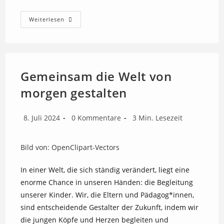
Abschiede
Weiterlesen
Und
Neuanfänge
Im
Sommer:
Ein
Emotionales
Abenteuer
Gemeinsam die Welt von
Für
Uns
morgen gestalten
Alle
Beitrag
Beitrags-
Lesedauer:
8. Juli 2024
0 Kommentare
3 Min. Lesezeit
veröffentlicht:
Kommentare:
Bild von: OpenClipart-Vectors
In einer Welt, die sich ständig verändert, liegt eine
enorme Chance in unseren Händen: die Begleitung
unserer Kinder. Wir, die Eltern und Pädagog*innen,
sind entscheidende Gestalter der Zukunft, indem wir
die jungen Köpfe und Herzen begleiten und