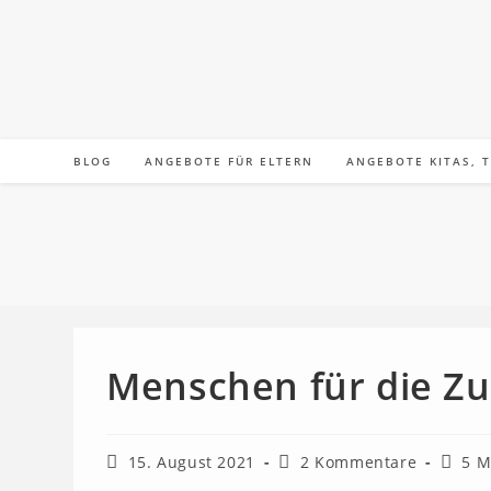
Zum
Inhalt
springen
BLOG
ANGEBOTE FÜR ELTERN
ANGEBOTE KITAS, 
Menschen für die Zu
Beitrag
Beitrags-
Lesed
15. August 2021
2 Kommentare
5 M
veröffentlicht:
Kommentare: