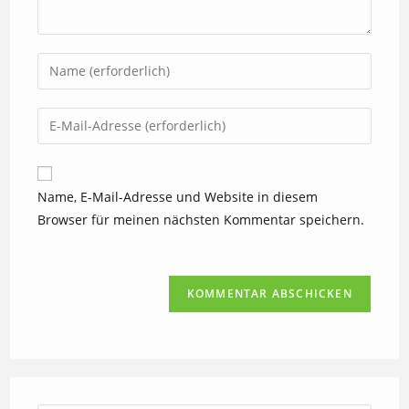
Gib
deinen
Namen
Gib
oder
deine
Benutzernamen
E-
zum
Mail-
Name, E-Mail-Adresse und Website in diesem
Kommentieren
Adresse
Browser für meinen nächsten Kommentar speichern.
ein
zum
Kommentieren
ein